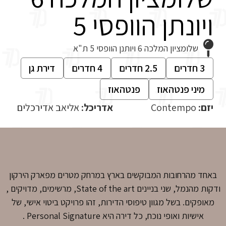
ויונתן הוופסי 5
שלומציון המלכה 6 ויותנן הוופסי 5 ת"א
3 חדרים
2.5 חדרים
4 חדרים
דירת גן
מיני פנטהאוז
פנטהאוז
יזם:
Contempo
אדריכל:
אליאב אדירכלים
באחד מהרחובות המבוקשים בארץ במרחק מטרים מפארק הירקון
ודקות מהנמל, שני בניינים State of the art, מרשימים, מדויקים ,
מאופקים. בשל מגוון טיפוסי הדירות, זהו פרויקט ביטוי אישי, של
אישיות ואופי נוכח, כל דירה היא Personal Signature .