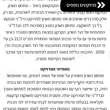
פרויקטים נוספים
עתיד לקום אחד הפרויקטים המבוקשים ביותר – מתחם השרון.
המיקום האטרקטיבי והשילוב בין האווירה הכפרית לאורבנית, הם רק
חלק מהדברים שהופכים את מתחם השרון לפרויקט נדל"ני מבוקש
כל כך להשקעה. מתחם השרון נמצא בסמיכות ללב הנדל"ני
המתפתח של הוד השרון. הקרקע נמצאת במתחם המוגדר כאזור
פיתוח עירוני גם על פי תכנית המתאר המחוזית תמ״מ 21/3 וכן על
פי תכנית המתאר המקומית המתוכננת של הוד השרון תכנית הר/
2050 . התכנית כוללת מאות דונמים לפיתוח ותיצור רצף אורבני
לשכונות הקיימות מסביב.
מאפייני הפרויקט
מתחם השרון משתרע על שטח של מאות דונמים, מה שמאפשר
בנייה רחבת היקף וריווח. הביניינים שעתידים להיבנות הם בבניה
רוויה, כך שייווצר רצף עם השכונות הבנויות הסמוכות למתחם והערך
הנדל"ני של הפרויקט יעלה. מסגרת הפרויקט משווקות קרקעות
חקלאיות בבעלות פרטית שמיועדות לבניה עתידית לפי תכנית
העירייה ותכניות המחוז. המתחם צפוי להיות לאחד משטחי המגורים