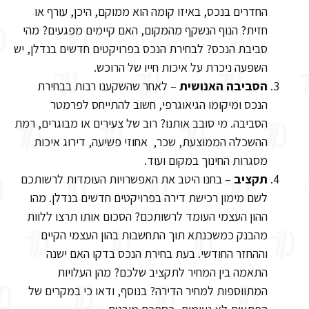
החדרים בנכס, באיזו קומה הוא ממוקם, היכן, עורף או
חזית? הנוף הנשקף מהמקום, האם קיימים מפגעים? מהי
סביבת הנכס? לבחירת הנכס בפרויקטים חדשים בנדלן, יש
השפעה ניכרת על איכות חייו של הרוכש.
הסביבה האנושית
– לאחר שהשקענו רבות בבחירת
הנכס ומיקומו הגיאוגרפי, חשוב להתייחס לפרמטר
הסביבה. מי סובב אותנו? רוב של צעירים או מבוגרים, רמת
ההשכלה הממוצעת, שכר, אחוזי פשיעה, דירוג איכות
מסגרות החינוך במקום ועוד.
תקציב
– בחנו היטב את האפשרויות העומדות לרשותכם
לשם מימון רכישת דירה בפרויקטים חדשים בנדלן. מהו
ההון העצמי העומד לרשותכם? הסכום אותו תרצו ללוות
מהבנק כמשכנתא תוך התחשבות בהון העצמי הקיים
וההחזר החודשי. בעת בחירת הנכס בדקו האם ישנה
התאמה בין המחיר לתקציב שלכם? מהן העלויות
המתווספות למחיר הדירה? בנוסף, ודאו כי במקרים של